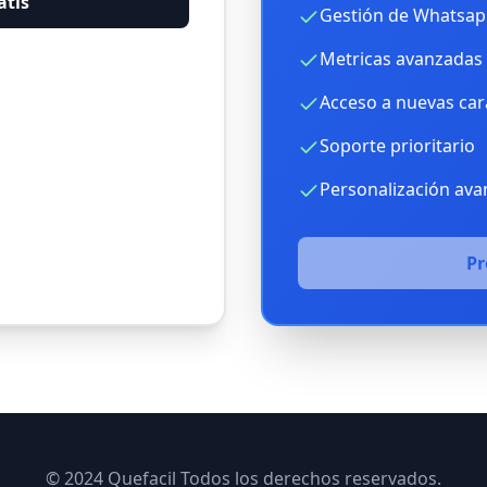
atis
Gestión de Whatsap
Metricas avanzadas 
Acceso a nuevas cara
Soporte prioritario
Personalización av
P
© 2024 Quefacil Todos los derechos reservados.