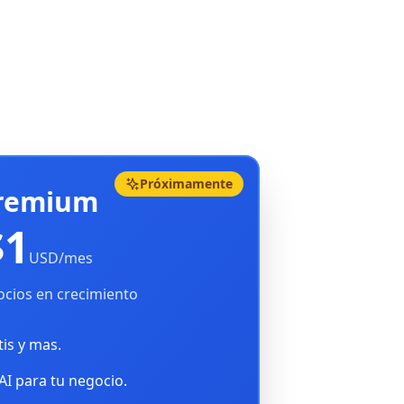
Próximamente
remium
$1
USD/mes
cios en crecimiento
tis y mas.
AI para tu negocio.