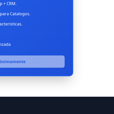
p + CRM.
para Catalogos.
cteristicas.
anzada
róximamente