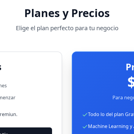
Planes y Precios
Elige el plan perfecto para tu negocio
s
P
mes
omenzar
Para nego
Premiun.
Todo lo del plan Gra
Machine Learning y 