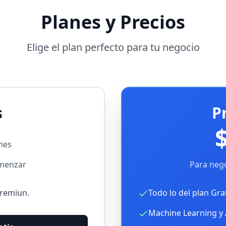
Planes y Precios
Elige el plan perfecto para tu negocio
s
P
mes
omenzar
Para nego
Premiun.
Todo lo del plan Gra
Machine Learning y 