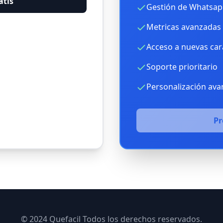
atis
Gestión de Whatsap
Metricas avanzadas 
Acceso a nuevas cara
Soporte prioritario
Personalización av
P
© 2024 Quefacil Todos los derechos reservados.