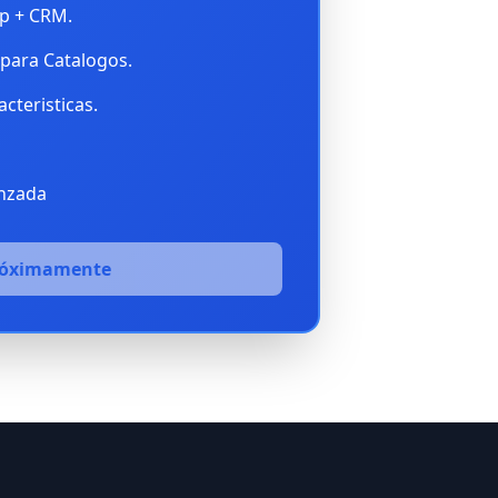
p + CRM.
para Catalogos.
cteristicas.
anzada
róximamente