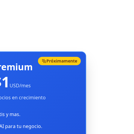
Próximamente
remium
$1
USD/mes
cios en crecimiento
tis y mas.
AI para tu negocio.